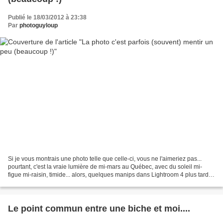
Publié le 18/03/2012 à 23:38
Par
photoguyloup
Si je vous montrais une photo telle que celle-ci, vous ne l'aimeriez pas...
pourtant, c'est la vraie lumière de mi-mars au Québec, avec du soleil mi-
figue mi-raisin, timide... alors, quelques manips dans Lightroom 4 plus tard,
et hop, le miracle est là,...
Le point commun entre une biche et moi....