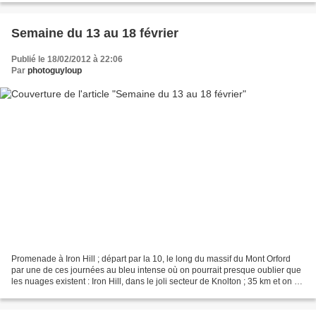
Semaine du 13 au 18 février
Publié le 18/02/2012 à 22:06
Par
photoguyloup
Promenade à Iron Hill ; départ par la 10, le long du massif du Mont Orford
par une de ces journées au bleu intense où on pourrait presque oublier que
les nuages existent : Iron Hill, dans le joli secteur de Knolton ; 35 km et on a
l'impression d'être...