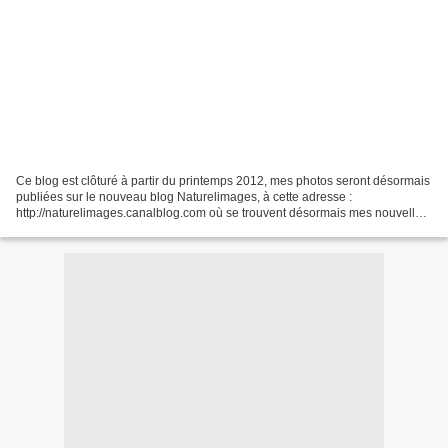
Ce blog est clôturé à partir du printemps 2012, mes photos seront désormais
publiées sur le nouveau blog Naturelimages, à cette adresse :
http://naturelimages.canalblog.com où se trouvent désormais mes nouvelles
photos visibles au jour le jour et triées...