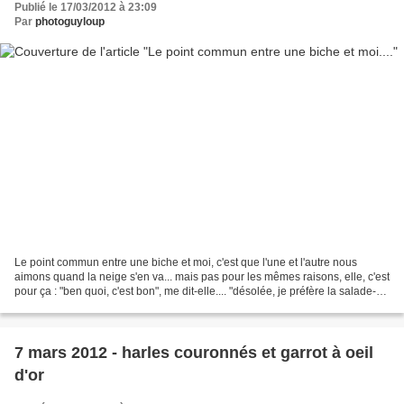
Publié le 17/03/2012 à 23:09
Par
photoguyloup
Le point commun entre une biche et moi, c'est que l'une et l'autre nous
aimons quand la neige s'en va... mais pas pour les mêmes raisons, elle, c'est
pour ça : "ben quoi, c'est bon", me dit-elle.... "désolée, je préfère la salade-
vinaigrette" lui ai-je...
7 mars 2012 - harles couronnés et garrot à oeil
d'or