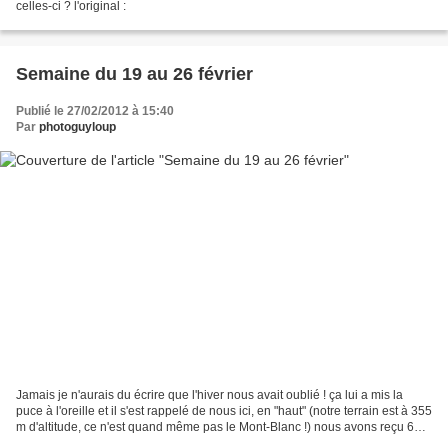
celles-ci ? l'original :
Semaine du 19 au 26 février
Publié le 27/02/2012 à 15:40
Par
photoguyloup
Jamais je n'aurais du écrire que l'hiver nous avait oublié ! ça lui a mis la
puce à l'oreille et il s'est rappelé de nous ici, en "haut" (notre terrain est à 355
m d'altitude, ce n'est quand même pas le Mont-Blanc !) nous avons reçu 60
cm de neige entre...