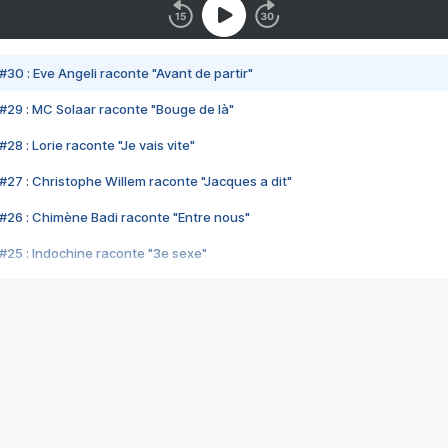
#30 : Eve Angeli raconte "Avant de partir"
#29 : MC Solaar raconte "Bouge de là"
28 : Lorie raconte "Je vais vite"
#27 : Christophe Willem raconte "Jacques a dit"
#26 : Chimène Badi raconte "Entre nous"
#25 : Indochine raconte "3e sexe"
#24 : Zaho raconte "C'est chelou"
#23 : Patrick Bruel raconte "Au café des délices"
#22 : Kyo raconte "Le chemin"
#21 : Nolwenn Leroy raconte "Cassé"
#20 : Patrick Hernandez raconte "Born to be alive"